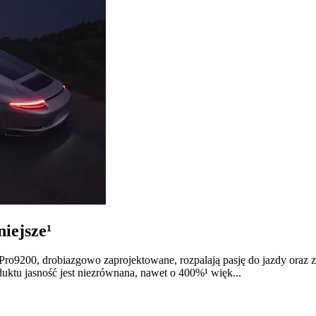
iejsze¹
n Pro9200, drobiazgowo zaprojektowane, rozpalają pasję do jazdy ora
uktu jasność jest niezrównana, nawet o 400%¹ więk...