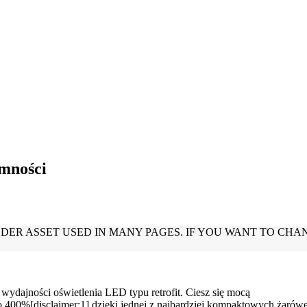
emności
 wydajności oświetlenia LED typu retrofit. Ciesz się mocą
o 400%[disclaimer:1] dzięki jednej z najbardziej kompaktowych żarów