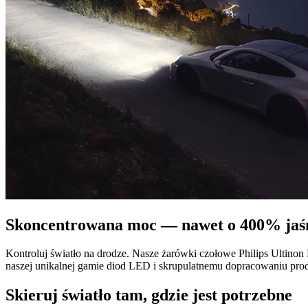
Skoncentrowana moc — nawet o 400% jaśn
Kontroluj światło na drodze. Nasze żarówki czołowe Philips Ultino
naszej unikalnej gamie diod LED i skrupulatnemu dopracowaniu prod
Skieruj światło tam, gdzie jest potrzebne