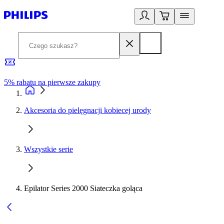
5% rabatu na pierwsze zakupy
R
Akcesoria do pielęgnacji kobiecej urody
Wszystkie serie
Epilator Series 2000 Siateczka goląca