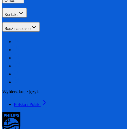
O nas
Kontakt
Bądź na czasie
Wybierz kraj / język
Polska / Polski