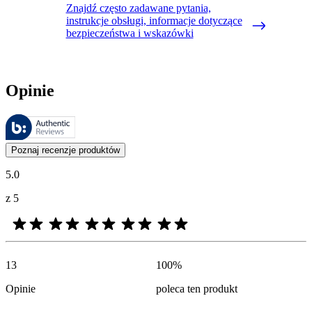
Znajdź często zadawane pytania,
instrukcje obsługi, informacje dotyczące
bezpieczeństwa i wskazówki
Opinie
Recenzje są zarządzane przez Bazaarvoice i są zgodne z polityką aut
Opinie klientów w postaci ocen produktów i gwiazdek są przydatne dl
Poznaj recenzje produktów
5.0
z 5
13
100
%
Opinie
poleca ten produkt