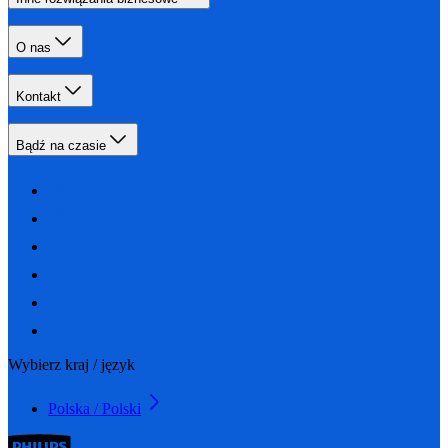
O nas
Kontakt
Bądź na czasie
Wybierz kraj / język
Polska / Polski