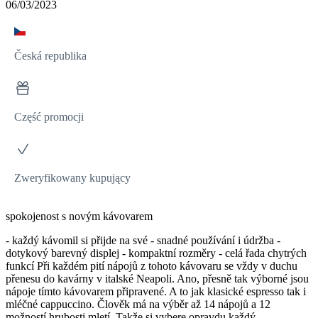
06/03/2023
Česká republika
Część promocji
Zweryfikowany kupujący
spokojenost s novým kávovarem
- každý kávomil si přijde na své - snadné používání i údržba -
dotykový barevný displej - kompaktní rozměry - celá řada chytrých
funkcí Při každém pití nápojů z tohoto kávovaru se vždy v duchu
přenesu do kavárny v italské Neapoli. Ano, přesně tak výborné jsou
nápoje tímto kávovarem připravené. A to jak klasické espresso tak i
mléčné cappuccino. Člověk má na výběr až 14 nápojů a 12
možností hrubosti mletí. Takže si vybere opravdu každý.