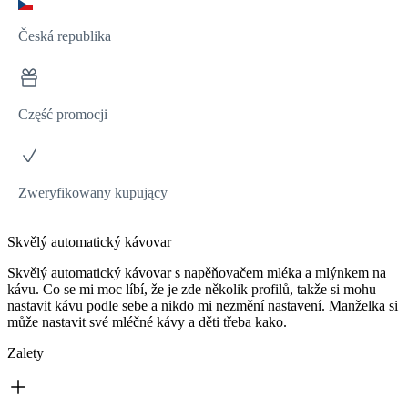
Česká republika
Część promocji
Zweryfikowany kupujący
Skvělý automatický kávovar
Skvělý automatický kávovar s napěňovačem mléka a mlýnkem na
kávu. Co se mi moc líbí, že je zde několik profilů, takže si mohu
nastavit kávu podle sebe a nikdo mi nezmění nastavení. Manželka si
může nastavit své mléčné kávy a děti třeba kako.
Zalety