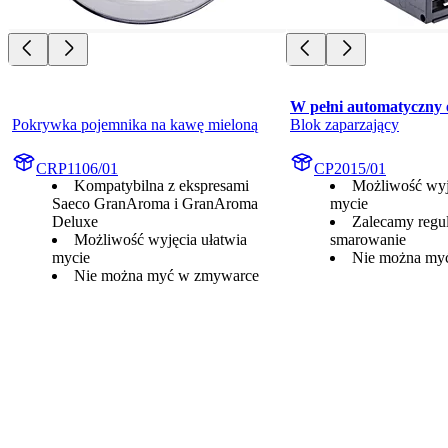
W pełni automatyczny 
Pokrywka pojemnika na kawę mieloną
Blok zaparzający
CRP1106/01
CP2015/01
Kompatybilna z ekspresami
Możliwość wyj
Saeco GranAroma i GranAroma
mycie
Deluxe
Zalecamy regul
Możliwość wyjęcia ułatwia
smarowanie
mycie
Nie można my
Nie można myć w zmywarce