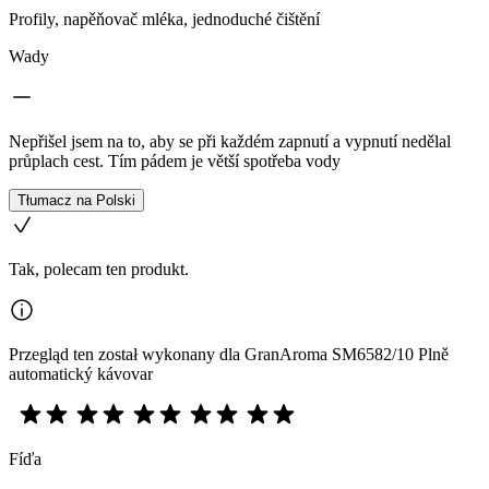
Profily, napěňovač mléka, jednoduché čištění
Wady
Nepřišel jsem na to, aby se při každém zapnutí a vypnutí nedělal
průplach cest. Tím pádem je větší spotřeba vody
Tłumacz na Polski
Tak, polecam ten produkt.
Przegląd ten został wykonany dla GranAroma SM6582/10 Plně
automatický kávovar
Fíďa