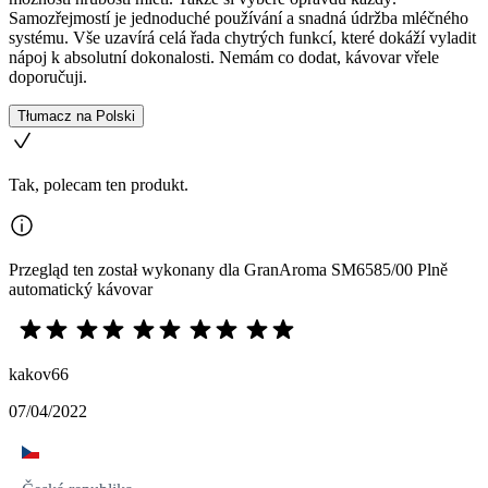
Samozřejmostí je jednoduché používání a snadná údržba mléčného
systému. Vše uzavírá celá řada chytrých funkcí, které dokáží vyladit
nápoj k absolutní dokonalosti. Nemám co dodat, kávovar vřele
doporučuji.
Tłumacz na Polski
Tak, polecam ten produkt.
Przegląd ten został wykonany dla GranAroma SM6585/00 Plně
automatický kávovar
kakov66
07/04/2022