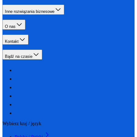
Inne rozwiązania biznesowe
O nas
Kontakt
Bądź na czasie
Wybierz kraj / język
Polska / Polski