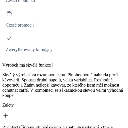
Česká republika
Część promocji
Zweryfikowany kupujący
Výrobek má skvělé funkce !
Skvělý výrobek za rozumnou cenu. Plnohodnotná náhrada profi
kávovarů. Spousta druhů nápojů, velká variabilita. Rozhodně
doporučuji. Zatím nejlepší kávovar, ze kterého jsem měl možnost
ochutnat caffé. V kombinaci se zákaznickou slevou velmi výhodná
koupě.
Zalety
Rychlost přípravy, skvělý design, variabilita nastavení, skvělé