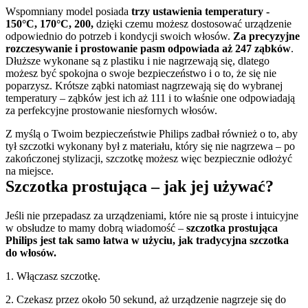
Wspomniany model posiada 
trzy ustawienia temperatury - 
150°C, 170°C, 200,
 dzięki czemu możesz dostosować urządzenie 
odpowiednio do potrzeb i kondycji swoich włosów. 
Za precyzyjne 
rozczesywanie i prostowanie pasm odpowiada aż 247 ząbków
. 
Dłuższe wykonane są z plastiku i nie nagrzewają się, dlatego 
możesz być spokojna o swoje bezpieczeństwo i o to, że się nie 
poparzysz. Krótsze ząbki natomiast nagrzewają się do wybranej 
temperatury – ząbków jest ich aż 111 i to właśnie one odpowiadają 
za perfekcyjne prostowanie niesfornych włosów.
Z myślą o Twoim bezpieczeństwie Philips zadbał również o to, aby 
tył szczotki wykonany był z materiału, który się nie nagrzewa – po 
zakończonej stylizacji, szczotkę możesz więc bezpiecznie odłożyć 
na miejsce.
Szczotka prostująca – jak jej używać?
Jeśli nie przepadasz za urządzeniami, które nie są proste i intuicyjne 
w obsłudze to mamy dobrą wiadomość – 
szczotka prostująca 
Philips jest tak samo łatwa w użyciu, jak tradycyjna szczotka 
do włosów.
1. Włączasz szczotkę.
2. Czekasz przez około 50 sekund, aż urządzenie nagrzeje się do 