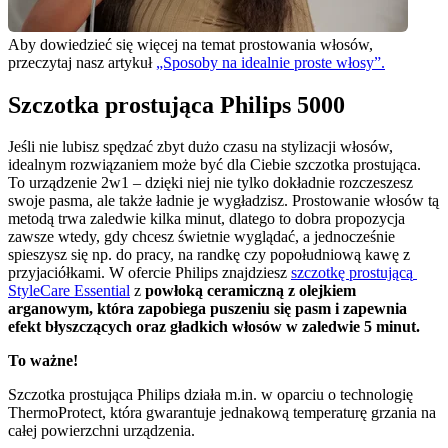
Aby dowiedzieć się więcej na temat prostowania włosów, 
przeczytaj nasz artykuł 
„Sposoby na idealnie proste włosy”.
Szczotka prostująca Philips 5000
Jeśli nie lubisz spędzać zbyt dużo czasu na stylizacji włosów, 
idealnym rozwiązaniem może być dla Ciebie szczotka prostująca. 
To urządzenie 2w1 – dzięki niej nie tylko dokładnie rozczeszesz 
swoje pasma, ale także ładnie je wygładzisz. Prostowanie włosów tą 
metodą trwa zaledwie kilka minut, dlatego to dobra propozycja 
zawsze wtedy, gdy chcesz świetnie wyglądać, a jednocześnie 
spieszysz się np. do pracy, na randkę czy popołudniową kawę z 
przyjaciółkami. W ofercie Philips znajdziesz 
szczotkę prostującą 
StyleCare Essential
 z 
powłoką ceramiczną z olejkiem 
arganowym, która zapobiega puszeniu się pasm i zapewnia 
efekt błyszczących oraz gładkich włosów w zaledwie 5 minut.
To ważne!
Szczotka prostująca Philips działa m.in. w oparciu o technologię 
ThermoProtect, która gwarantuje jednakową temperaturę grzania na 
całej powierzchni urządzenia.