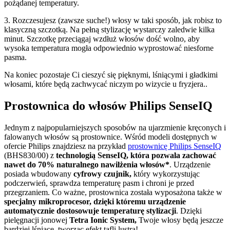
pożądanej temperatury.
3. Rozczesujesz (zawsze suche!) włosy w taki sposób, jak robisz to 
klasyczną szczotką. Na pełną stylizację wystarczy zaledwie kilka 
minut. Szczotkę przeciągaj wzdłuż włosów dość wolno, aby 
wysoka temperatura mogła odpowiednio wyprostować niesforne 
pasma.
Na koniec pozostaje Ci cieszyć się pięknymi, lśniącymi i gładkimi 
włosami, które będą zachwycać niczym po wizycie u fryzjera..
Prostownica do włosów Philips SenseIQ
Jednym z najpopularniejszych sposobów na ujarzmienie kręconych i 
falowanych włosów są prostownice. Wśród modeli dostępnych w 
ofercie Philips znajdziesz na przykład 
prostownicę Philips SenseIQ
(BHS830/00) z 
technologią SenseIQ, która pozwala zachować 
nawet do 70% naturalnego nawilżenia włosów*
. Urządzenie 
posiada wbudowany 
cyfrowy czujnik,
 który wykorzystując 
podczerwień, sprawdza temperaturę pasm i chroni je przed 
przegrzaniem. Co ważne, prostownica została wyposażona także w 
specjalny mikroprocesor, dzięki któremu urządzenie 
automatycznie dostosowuje temperaturę stylizacji
. Dzięki 
pielęgnacji jonowej 
Tetra Ionic System,
 Twoje włosy będą jeszcze 
bardziej lśniące, tworząc efekt tafli lustra!