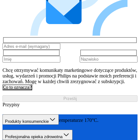
Chcę otrzymywać komunikaty marketingowe dotyczące produktów,
usług, wydarzeń i promocji Philips na podstawie moich preferencji i
zachowań. Mogę w każdej chwili zrezygnować z subskrypcji.
Co to oznacza?
Prześlij
Przypisy
W trybie SenseIQ, przy temperaturze 170°C.
Produkty konsumenckie
Profesjonalna opieka zdrowotna