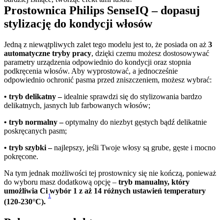
Prostownica Philips SenseIQ – dopasuj 
stylizację do kondycji włosów
Jedną z niewątpliwych zalet tego modelu jest to, że posiada on aż 
3 
automatyczne tryby pracy
, dzięki czemu możesz dostosowywać 
parametry urządzenia odpowiednio do kondycji oraz stopnia 
podkręcenia włosów. Aby wyprostować, a jednocześnie 
odpowiednio ochronić pasma przed zniszczeniem, możesz wybrać:
• tryb delikatny – 
idealnie sprawdzi się do stylizowania bardzo 
delikatnych, jasnych lub farbowanych włosów;
• tryb normalny – 
optymalny do niezbyt gęstych bądź delikatnie 
poskręcanych pasm;
• tryb szybki –
 najlepszy, jeśli Twoje włosy są grube, gęste i mocno 
pokręcone.
Na tym jednak możliwości tej prostownicy się nie kończą, ponieważ 
do wyboru masz dodatkową opcję – 
tryb manualny, który 
umożliwia Ci wybór 1 z aż 14 różnych ustawień temperatury 
1
(120-230°C).