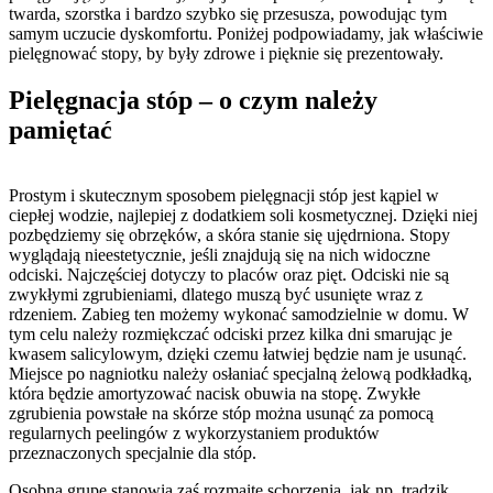
twarda, szorstka i bardzo szybko się przesusza, powodując tym 
samym uczucie dyskomfortu. Poniżej podpowiadamy, jak właściwie 
pielęgnować stopy, by były zdrowe i pięknie się prezentowały.
Pielęgnacja stóp – 
o czym należy 
pamiętać
Prostym i skutecznym sposobem pielęgnacji stóp jest kąpiel w 
ciepłej wodzie, najlepiej z dodatkiem soli kosmetycznej. Dzięki niej 
pozbędziemy się obrzęków, a skóra stanie się ujędrniona. Stopy 
wyglądają nieestetycznie, jeśli znajdują się na nich widoczne 
odciski. Najczęściej dotyczy to placów oraz pięt. Odciski nie są 
zwykłymi zgrubieniami, dlatego muszą być usunięte wraz z 
rdzeniem. Zabieg ten możemy wykonać samodzielnie w domu. W 
tym celu należy rozmiękczać odciski przez kilka dni smarując je 
kwasem salicylowym, dzięki czemu łatwiej będzie nam je usunąć. 
Miejsce po nagniotku należy osłaniać specjalną żelową podkładką, 
która będzie amortyzować nacisk obuwia na stopę. Zwykłe 
zgrubienia powstałe na skórze stóp można usunąć za pomocą 
regularnych peelingów z wykorzystaniem produktów 
przeznaczonych specjalnie dla stóp.
Osobną grupę stanowią zaś rozmaite schorzenia, jak np. trądzik, 