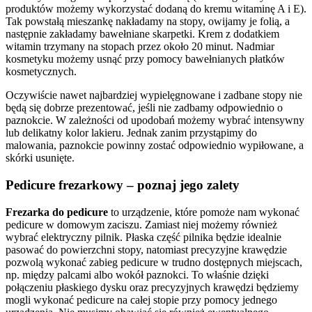
produktów możemy wykorzystać dodaną do kremu witaminę A i E). 
Tak powstałą mieszankę nakładamy na stopy, owijamy je folią, a 
następnie zakładamy bawełniane skarpetki. Krem z dodatkiem 
witamin trzymany na stopach przez około 20 minut. Nadmiar 
kosmetyku możemy usnąć przy pomocy bawełnianych płatków 
kosmetycznych.
Oczywiście nawet najbardziej wypielęgnowane i zadbane stopy nie 
będą się dobrze prezentować, jeśli nie zadbamy odpowiednio o 
paznokcie. W zależności od upodobań możemy wybrać intensywny 
lub delikatny kolor lakieru. Jednak zanim przystąpimy do 
malowania, paznokcie powinny zostać odpowiednio wypiłowane, a 
skórki usunięte.
Pedicure frezarkowy – poznaj jego zalety
Frezarka do pedicure 
to urządzenie, które pomoże nam wykonać 
pedicure w domowym zaciszu. Zamiast niej możemy również 
wybrać elektryczny pilnik. Płaska część pilnika będzie idealnie 
pasować do powierzchni stopy, natomiast precyzyjne krawędzie 
pozwolą wykonać zabieg pedicure w trudno dostępnych miejscach, 
np. między palcami albo wokół paznokci. To właśnie dzięki 
połączeniu płaskiego dysku oraz precyzyjnych krawędzi będziemy 
mogli wykonać pedicure na całej stopie przy pomocy jednego 