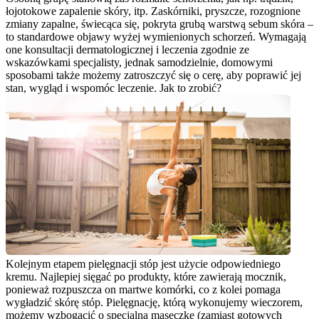
łojotokowe zapalenie skóry, itp. Zaskórniki, pryszcze, rozognione 
zmiany zapalne, świecąca się, pokryta grubą warstwą sebum skóra – 
to standardowe objawy wyżej wymienionych schorzeń. Wymagają 
one konsultacji dermatologicznej i leczenia zgodnie ze 
wskazówkami specjalisty, jednak samodzielnie, domowymi 
sposobami także możemy zatroszczyć się o cerę, aby poprawić jej 
stan, wygląd i wspomóc leczenie. Jak to zrobić?
Kolejnym etapem pielęgnacji stóp jest użycie odpowiedniego 
kremu. Najlepiej sięgać po produkty, które zawierają mocznik, 
ponieważ rozpuszcza on martwe komórki, co z kolei pomaga 
wygładzić skórę stóp. Pielęgnację, którą wykonujemy wieczorem, 
możemy wzbogacić o specjalną maseczkę (zamiast gotowych 