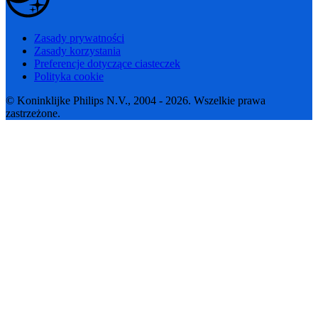
Zasady prywatności
Zasady korzystania
Preferencje dotyczące ciasteczek
Polityka cookie
© Koninklijke Philips N.V., 2004 - 2026. Wszelkie prawa
zastrzeżone.