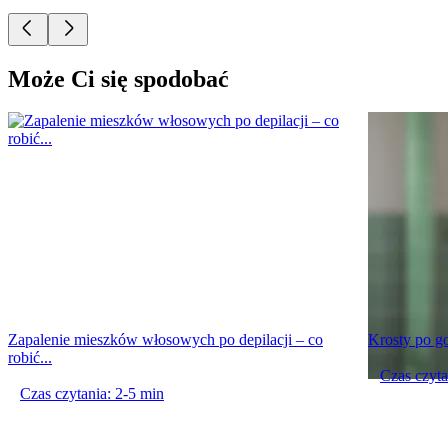
Może Ci się spodobać
Zapalenie mieszków włosowych po depilacji – co
Krosty po go
robić...
Czas czyta
Czas czytania: 2-5 min