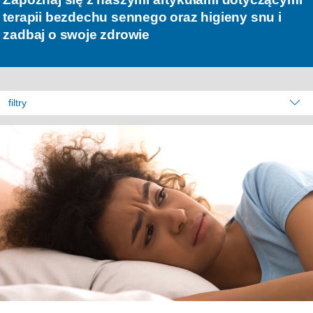
terapii bezdechu sennego oraz higieny snu i
zadbaj o swoje zdrowie
filtry