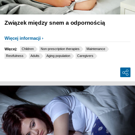
Związek między snem a odpornością
Więcej informacji
Więcej:
Children
Non-prescription therapies
Maintenance
Restfulness
Adults
Aging population
Caregivers