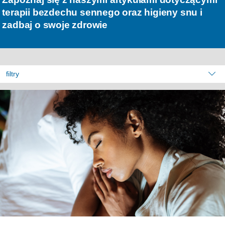
terapii bezdechu sennego oraz higieny snu i
zadbaj o swoje zdrowie
filtry