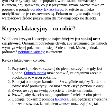
tym czasie sytuacja się nie poprawi, warto skontaktować się z 
lekarzem, aby sprawdził, co jest przyczyną zmian. Można również 
poprosić o poradę 
doradcy laktacyjnego
. Przejście na mleko 
modyfikowane jest ostatecznością. Pokarm mamy to najbardziej 
wartościowe źródło pożywienia dla rozwijającego się dziecka.
Kryzys laktacyjny - co robić?
W obliczu kryzysu laktacyjnego najważniejszy jest 
spokój oraz 
cierpliwość
. Organizm potrzebuje chwili, aby zrozumieć, że maluch 
wymaga więcej pokarmu i to się już nie zmieni. Można jednak 
próbować 
pobudzić laktację
 laktatorem.
Kryzys laktacyjny - co robić:
Przystawiaj dziecko częściej do piersi, szczególnie gdy jest 
głodne. 
Odruch ssania
 może sprawić, że organizm zacznie 
produkować więcej pokarmu.
Pamiętaj o nocnym karmieniu. Szczególnie między 3 a 4 rano 
rośnie ilość prolaktyny , co może zwiększyć poziom laktacji.
Zwróć uwagę na swoją pozycję w trakcie karmienia.
Pozwól, aby dziecko mogło spróbować mleka z obu piersi.
Odciągaj pokarm z pomocą 
laktatora
. Jeśli będziesz zmęczona 
lub zestresowana, karmieniem zawsze może zająć się tata.