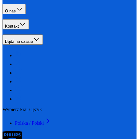
O nas
Kontakt
Bądź na czasie
Wybierz kraj / język
Polska / Polski