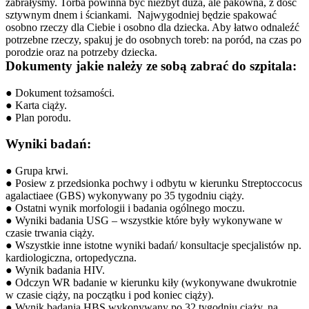
zabrałyśmy. Torba powinna być niezbyt duża, ale pakowna, z dość 
sztywnym dnem i ściankami.  Najwygodniej będzie spakować 
osobno rzeczy dla Ciebie i osobno dla dziecka. Aby łatwo odnaleźć 
potrzebne rzeczy, spakuj je do osobnych toreb: na poród, na czas po 
porodzie oraz na potrzeby dziecka.
Dokumenty jakie należy ze sobą zabrać do szpitala:
● Dokument tożsamości.
● Karta ciąży.
● Plan porodu.
Wyniki badań:
● Grupa krwi.
● Posiew z przedsionka pochwy i odbytu w kierunku Streptoccocus 
agalactiaee (GBS) wykonywany po 35 tygodniu ciąży.
● Ostatni wynik morfologii i badania ogólnego moczu.
● Wyniki badania USG – wszystkie które były wykonywane w 
czasie trwania ciąży.
● Wszystkie inne istotne wyniki badań/ konsultacje specjalistów np. 
kardiologiczna, ortopedyczna.
● Wynik badania HIV.
● Odczyn WR badanie w kierunku kiły (wykonywane dwukrotnie 
w czasie ciąży, na początku i pod koniec ciąży).
● Wynik badania HBS wykonywany po 32 tygodniu ciąży, na 