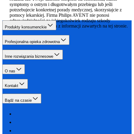
symptomy o ostrym i długotrwałym przebiegu lub jeśli
potrzebujecie konkretnej porady medycznej, skorzystajcie z
pomocy lekarskiej. Firma Philips AVENT nie ponosi
odpowiedzialności za jakiegokolwiek rodzaju szkody
wynikające z korzystania z informacji zawartych na tej stronie.
Produkty konsumenckie
Profesjonalna opieka zdrowotna
Inne rozwiązania biznesowe
O nas
Kontakt
Bądź na czasie