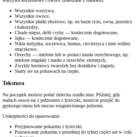
warzywa korzeniowe i owoce zmieszane z mlekiem.
Wszystkie warzywa,
Wszystkie owoce,
Wszystkie płatki zbożowe, np. na bazie ryżu, owsa, pszenicy 
i kukurydzy,
Chude mięso, drób i ryby — koniecznie dogotowane,
Jajka — koniecznie dogotowane,
Nikla indyjska, soczewica, humus, ciecierzyca i inne rośliny 
strączkowe,
Orzechy — mielone lub w postaci masła orzechowego, np. 
mielone migdały i masło z orzechów ziemnych,
Zwykły kremowy twarożek bez dodatków i jogurty,
Starty ser na potrawach na ciepło.
Tekstura
Na początek możesz podać dziecku rzadki mus. Później, gdy 
maluch oswoi się z jedzeniem z łyżeczki, możecie przejść do 
gęstszego musu lub mocno rozgniecionego jedzenia.
Umiejętności do opanowania:
Przyjmowanie pokarmu z łyżeczki,
Przesuwanie pokarmu z przedniej do tylnej części ust w celu 