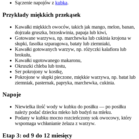
Sączenie napojów z 
kubka
.
Przykłady miękkich przekąsek
Kawałki miękkich owoców, takich jak mango, melon, banan, 
dojrzała gruszka, brzoskwinia, papaja lub kiwi,
Gotowane warzywa, np. marchewka lub cukinia krojona w 
słupki, fasolka szparagowa, bataty lub ziemniaki,
Kawałki gotowanych warzyw, np. różyczki kalafiora lub 
brokułu,
Kawałki ugotowanego makaronu,
Okruszki chleba lub tostu,
Ser pokrojony w kostkę,
Pokrojone w słupki pieczone, miękkie warzywa, np. batat lub 
ziemniak, pasternak, papryka, marchewka, cukinia.
Napoje
Niewielka ilość wody w kubku do posiłku — po posiłku 
należy podać dziecku mleko lub budyń na mleku.
Podany w kubku mocno rozcieńczony sok owocowy, który 
wspomaga wchłanianie żelaza z warzyw.
Etap 3: od 9 do 12 miesięcy