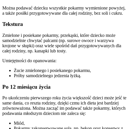
Można podawać dziecku wszystkie pokarmy wymienione powyżej, 
a także posiłki przygotowywane dla całej rodziny, bez soli i cukru.
Tekstura
Zmielone i posiekane pokarmy, przekąski, które dziecko może 
samodzielnie chwytać palcami (np. surowe owoce i warzywa 
krojone w słupki) oraz wiele spośród dań przygotowywanych dla 
całej rodziny, np. kanapki lub tosty.
Umiejętności do opanowania:
Żucie zmielonego i posiekanego pokarmu,
Próby samodzielnego jedzenia łyżką.
Po 12 miesiącu życia
Po ukończeniu pierwszego roku życia większość dzieci może jeść te 
same dania, co reszta rodziny, dzięki czmu ich dieta jest bardziej 
zrównoważona. Można zacząć im podawać także pokarmy, których 
podawania młodszym dzieciom nie zaleca się:
Miód,
Pokarmy zakonserwowane solą, np. bekon oraz konserwy z 