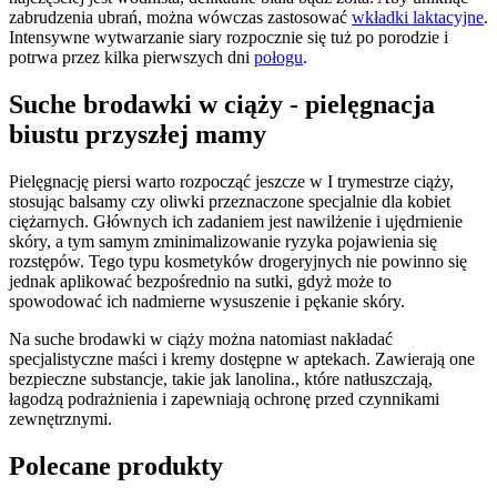
zabrudzenia ubrań, można wówczas zastosować 
wkładki laktacyjne
. 
Intensywne wytwarzanie siary rozpocznie się tuż po porodzie i 
potrwa przez kilka pierwszych dni 
połogu
.
Suche brodawki w ciąży - pielęgnacja 
biustu przyszłej mamy
Pielęgnację piersi warto rozpocząć jeszcze w I trymestrze ciąży, 
stosując balsamy czy oliwki przeznaczone specjalnie dla kobiet 
ciężarnych. Głównych ich zadaniem jest nawilżenie i ujędrnienie 
skóry, a tym samym zminimalizowanie ryzyka pojawienia się 
rozstępów. Tego typu kosmetyków drogeryjnych nie powinno się 
jednak aplikować bezpośrednio na sutki, gdyż może to 
spowodować ich nadmierne wysuszenie i pękanie skóry.
Na suche brodawki w ciąży można natomiast nakładać 
specjalistyczne maści i kremy dostępne w aptekach. Zawierają one 
bezpieczne substancje, takie jak lanolina., które natłuszczają, 
łagodzą podrażnienia i zapewniają ochronę przed czynnikami 
zewnętrznymi.
Polecane produkty