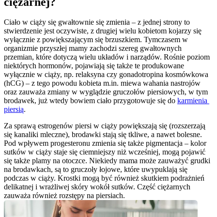
ciężarnej?
Ciało w ciąży się gwałtownie się zmienia – z jednej strony to 
stwierdzenie jest oczywiste, z drugiej wielu kobietom kojarzy się 
wyłącznie z powiększającym się brzuszkiem. Tymczasem w 
organizmie przyszłej mamy zachodzi szereg gwałtownych 
przemian, które dotyczą wielu układów i narządów. Rośnie poziom 
niektórych hormonów, pojawiają się także te produkowane 
wyłącznie w ciąży, np. relaksyna czy gonadotropina kosmówkowa 
(hCG) – z tego powodu kobieta m.in. miewa wahania nastrojów 
oraz zauważa zmiany w wyglądzie gruczołów piersiowych, w tym 
brodawek, już wtedy bowiem ciało przygotowuje się do 
karmienia 
piersią
.
Za sprawą estrogenów piersi w ciąży powiększają się (rozszerzają 
się kanaliki mleczne), brodawki stają się tkliwe, a nawet bolesne. 
Pod wpływem progesteronu zmienia się także pigmentacja – kolor 
sutków w ciąży staje się ciemniejszy niż wcześniej, mogą pojawić 
się także plamy na otoczce. Niekiedy mama może zauważyć grudki 
na brodawkach, są to gruczoły łojowe, które uwypuklają się 
podczas w ciąży. Krostki mogą być również skutkiem podrażnień 
delikatnej i wrażliwej skóry wokół sutków. Część ciężarnych 
zauważa również rozstępy na piersiach.