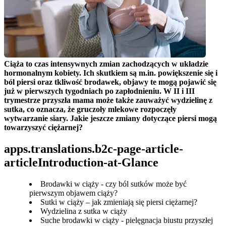
Ciąża to czas intensywnych zmian zachodzących w układzie 
hormonalnym kobiety. Ich skutkiem są m.in. powiększenie się i 
ból piersi oraz tkliwość brodawek, objawy te mogą pojawić się 
już w pierwszych tygodniach po zapłodnieniu. W II i III 
trymestrze przyszła mama może także zauważyć wydzielinę z 
sutka, co oznacza, że gruczoły mlekowe rozpoczęły 
wytwarzanie siary. Jakie jeszcze zmiany dotyczące piersi mogą 
towarzyszyć ciężarnej?
apps.translations.b2c-page-article-
articleIntroduction-at-Glance
Brodawki w ciąży - czy ból sutków może być
pierwszym objawem ciąży?
Sutki w ciąży – jak zmieniają się piersi ciężarnej?
Wydzielina z sutka w ciąży
Suche brodawki w ciąży - pielęgnacja biustu przyszłej