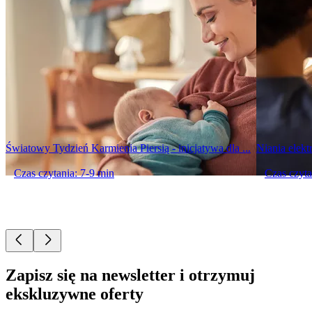
Światowy Tydzień Karmienia Piersią - inicjatywa dla ...
Niania elekt
Czas czytania: 7-9 min
Czas czyta
Zapisz się na newsletter i otrzymuj
ekskluzywne oferty