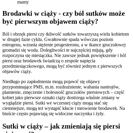
mamy
Brodawki w ciąży - czy ból sutków może 
być pierwszym objawem ciąży?
Ból i obrzęk piersi czy tkliwość sutków towarzyszą wielu kobietom 
w drugiej fazie cyklu. Gwałtownie spada wówczas poziom 
estrogenu, wzrasta stężenie progesteronu, a w tkance gruczołowej 
gromadzi się woda. Dolegliwości te najczęściej mijają, gdy 
rozpoczyna się miesiączka. Nie zawsze jednak powiększenie i ból 
piersi oraz brodawek świadczą o zespole napięcia 
przedmiesiączkowego, mogą być również jednym z pierwszych 
objawów ciąży.
Niedługo po zapłodnieniu mogą pojawić się objawy 
przypominające PMS, m.in. rozdrażnienie, wahania nastrojów, 
plamienie, zmęczenie i bolesność gruczołów piersiowych – część 
kobiet jako pierwsze oznaki ciąży dostrzega właśnie zmiany w 
wyglądzie piersi. Sutki we wczesnej ciąży mogą stać się 
ciemniejsze, mogą też wystąpić kłucie i mrowienie brodawek. Na 
biuście często pojawiają się widoczne naczynka i żyły.
Sutki w ciąży – jak zmieniają się piersi 