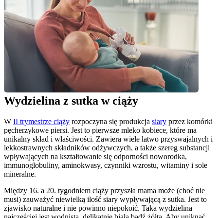
Wydzielina z sutka w ciąży
W 
II trymestrze ciąży
 rozpoczyna się produkcja 
siary
 przez komórki 
pęcherzykowe piersi. Jest to pierwsze mleko kobiece, które ma 
unikalny skład i właściwości. Zawiera wiele łatwo przyswajalnych i 
lekkostrawnych składników odżywczych, a także szereg substancji 
wpływających na kształtowanie się odporności noworodka, 
immunoglobuliny, aminokwasy, czynniki wzrostu, witaminy i sole 
mineralne.
Między 16. a 20. tygodniem ciąży przyszła mama może (choć nie 
musi) zauważyć niewielką ilość siary wypływającą z sutka. Jest to 
zjawisko naturalne i nie powinno niepokoić. Taka wydzielina 
najczęściej jest wodnista, delikatnie biała bądź żółta. Aby uniknąć 