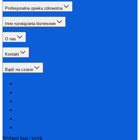
Profesjonalna opieka zdrowotna
Inne rozwiązania biznesowe
O nas
Kontakt
Bądź na czasie
Wybierz kraj / język