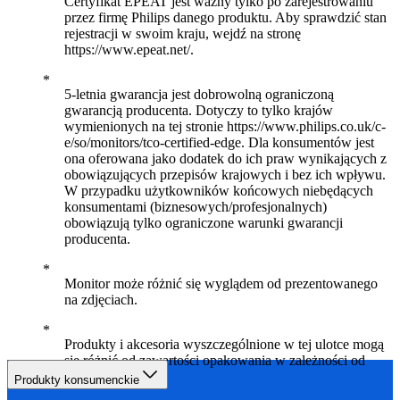
Certyfikat EPEAT jest ważny tylko po zarejestrowaniu
przez firmę Philips danego produktu. Aby sprawdzić stan
rejestracji w swoim kraju, wejdź na stronę
https://www.epeat.net/.
5-letnia gwarancja jest dobrowolną ograniczoną
gwarancją producenta. Dotyczy to tylko krajów
wymienionych na tej stronie https://www.philips.co.uk/c-
e/so/monitors/tco-certified-edge. Dla konsumentów jest
ona oferowana jako dodatek do ich praw wynikających z
obowiązujących przepisów krajowych i bez ich wpływu.
W przypadku użytkowników końcowych niebędących
konsumentami (biznesowych/profesjonalnych)
obowiązują tylko ograniczone warunki gwarancji
producenta.
Monitor może różnić się wyglądem od prezentowanego
na zdjęciach.
Produkty i akcesoria wyszczególnione w tej ulotce mogą
się różnić od zawartości opakowania w zależności od
kraju i regionu.
Produkty konsumenckie