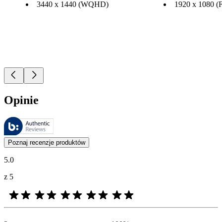
3440 x 1440 (WQHD)
1920 x 1080 (
Opinie
Recenzje są zarządzane przez Bazaarvoice i są zgodne z polityką aut
Opinie klientów w postaci ocen produktów i gwiazdek są przydatne dl
Poznaj recenzje produktów
5.0
z 5