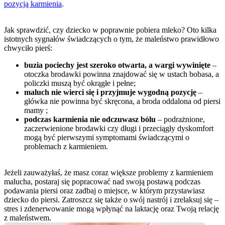
pozycją karmienia
.
Jak sprawdzić, czy dziecko w poprawnie pobiera mleko? Oto kilka 
istotnych sygnałów świadczących o tym, że maleństwo prawidłowo 
chwyciło pierś:
buzia pociechy jest szeroko otwarta, a wargi wywinięte
 – 
otoczka brodawki powinna znajdować się w ustach bobasa, a 
policzki muszą być okrągłe i pełne;
maluch nie wierci się i przyjmuje wygodną pozycję
 – 
główka nie powinna być skręcona, a broda oddalona od piersi 
mamy ;
podczas karmienia nie odczuwasz bólu
 – podrażnione, 
zaczerwienione brodawki czy długi i przeciągły dyskomfort 
mogą być pierwszymi symptomami świadczącymi o 
problemach z karmieniem.
Jeżeli zauważyłaś, że masz coraz większe problemy z karmieniem 
malucha, postaraj się popracować nad swoją postawą podczas 
podawania piersi oraz zadbaj o miejsce, w którym przystawiasz 
dziecko do piersi. Zatroszcz się także o swój nastrój i zrelaksuj się – 
stres i zdenerwowanie mogą wpłynąć na laktację oraz Twoją relację 
z maleństwem.