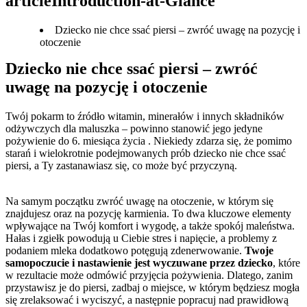
articleIntroduction-at-Glance
Dziecko nie chce ssać piersi – zwróć uwagę na pozycję i
otoczenie
Dziecko nie chce ssać piersi – zwróć 
uwagę na pozycję i otoczenie
Twój pokarm to źródło witamin, minerałów i innych składników 
odżywczych dla maluszka – powinno stanowić jego jedyne 
pożywienie do 6. miesiąca życia . Niekiedy zdarza się, że pomimo 
starań i wielokrotnie podejmowanych prób dziecko nie chce ssać 
piersi, a Ty zastanawiasz się, co może być przyczyną.
Na samym początku zwróć uwagę na otoczenie, w którym się 
znajdujesz oraz na pozycję karmienia. To dwa kluczowe elementy 
wpływające na Twój komfort i wygodę, a także spokój maleństwa. 
Hałas i zgiełk powodują u Ciebie stres i napięcie, a problemy z 
podaniem mleka dodatkowo potęgują zdenerwowanie. 
Twoje 
samopoczucie i nastawienie jest wyczuwane przez dziecko
, które 
w rezultacie może odmówić przyjęcia pożywienia. Dlatego, zanim 
przystawisz je do piersi, zadbaj o miejsce, w którym będziesz mogła 
się zrelaksować i wyciszyć, a następnie popracuj nad prawidłową 