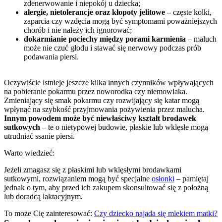
zdenerwowanie i niepokój u dziecka;
alergie, nietolerancje oraz kłopoty jelitowe
 – częste kolki, 
zaparcia czy wzdęcia mogą być symptomami poważniejszych 
chorób i nie należy ich ignorować;
dokarmianie pociechy między porami karmienia
 – maluch 
może nie czuć głodu i stawać się nerwowy podczas prób 
podawania piersi.
Oczywiście istnieje jeszcze kilka innych czynników wpływających 
na pobieranie pokarmu przez noworodka czy niemowlaka. 
Zmieniający się smak pokarmu czy rozwijający się katar mogą 
wpłynąć na szybkość przyjmowania pożywienia przez malucha. 
Innym powodem może być niewłaściwy kształt brodawek 
sutkowych
 – te o nietypowej budowie, płaskie lub wklęsłe mogą 
utrudniać ssanie piersi.
Warto wiedzieć:
Jeżeli zmagasz się z płaskimi lub wklęsłymi brodawkami 
sutkowymi, rozwiązaniem mogą być specjalne 
osłonki
 – pamiętaj 
jednak o tym, aby przed ich zakupem skonsultować się z położną 
lub doradcą laktacyjnym.
To może Cię zainteresować: 
Czy dziecko najada się mlekiem matki?