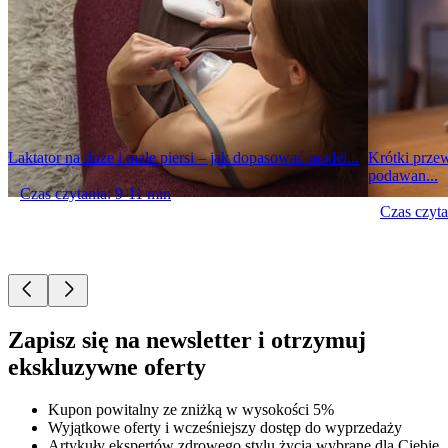
Laktator na duże i małe piersi – jak dopasować model...
Krótki prze
podawan...
Czas czytania: 9-11 min
Czas czyta
Zapisz się na newsletter i otrzymuj
ekskluzywne oferty
Kupon powitalny ze zniżką w wysokości 5%
Wyjątkowe oferty i wcześniejszy dostęp do wyprzedaży
Artykuły ekspertów zdrowego stylu życia wybrane dla Ciebie