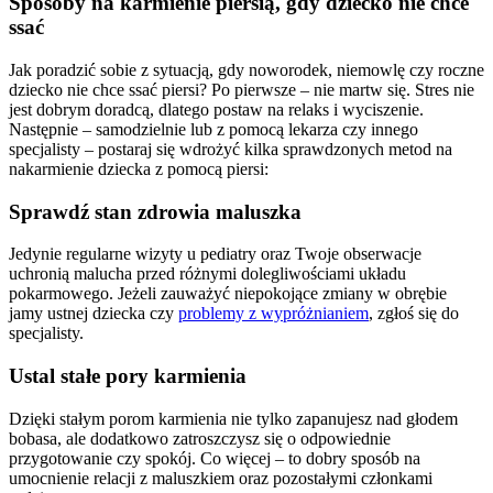
Sposoby na karmienie piersią, gdy dziecko nie chce 
ssać
Jak poradzić sobie z sytuacją, gdy noworodek, niemowlę czy roczne 
dziecko nie chce ssać piersi? Po pierwsze – nie martw się. Stres nie 
jest dobrym doradcą, dlatego postaw na relaks i wyciszenie. 
Następnie – samodzielnie lub z pomocą lekarza czy innego 
specjalisty – postaraj się wdrożyć kilka sprawdzonych metod na 
nakarmienie dziecka z pomocą piersi:
Sprawdź stan zdrowia maluszka
Jedynie regularne wizyty u pediatry oraz Twoje obserwacje 
uchronią malucha przed różnymi dolegliwościami układu 
pokarmowego. Jeżeli zauważyć niepokojące zmiany w obrębie 
jamy ustnej dziecka czy 
problemy z wypróżnianiem
, zgłoś się do 
specjalisty.
Ustal stałe pory karmienia
Dzięki stałym porom karmienia nie tylko zapanujesz nad głodem 
bobasa, ale dodatkowo zatroszczysz się o odpowiednie 
przygotowanie czy spokój. Co więcej – to dobry sposób na 
umocnienie relacji z maluszkiem oraz pozostałymi członkami 