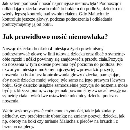
Jak zatem podnosić i nosić najmniejsze niemowlęta? Podnosząc i 
odkładając dziecko warto robić to bokiem do podłoża, dziecko ma 
wtedy lepszą kontrolę nad swoim ciałem. Gdy Maluch nie 
kontroluje jeszcze głowy, podczas podnoszenia i odkładania 
podtrzymujemy ją od boku.
Jak prawidłowo nosić niemowlaka?
Nosząc dziecko do około 4 miesiąca życia powinniśmy 
podtrzymywać głowę w linii tułowia dziecka oraz dbać o symetrię- 
obie rączki i nóżki powinny się znajdować z przodu ciała.Pozycja 
do noszenia w tym okresie powinna być pozioma do podłoża. Po 
czwartym miesiącu możemy najczęściej wprowadzić pozycję 
noszenia na boku bez kontrolowania głowy dziecka, pamiętając, 
aby nosić dziecko mniej więcej tyle samo na jego prawym i lewym 
boku. Gdy dziecko usiądzie samodzielnie pozycja do noszenia może 
być już bliższa pionu, wciąż jednak powinniśmy zwracać uwagę na 
symetrię ciała i właściwe ustawienie miednicy dziecka podczas 
noszenia.
Warto wykorzystywać codzienne czynności, takie jak zmiany 
pieluchy, czy przebieranie ubranka; na zmiany pozycji dziecka, jak 
np. obroty na boki czy turlanie Malucha z pleców na brzuch i z 
brzucha na plecy.