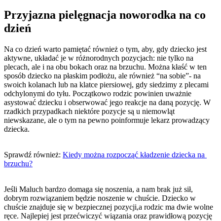
Przyjazna pielęgnacja noworodka na co 
dzień
Na co dzień warto pamiętać również o tym, aby, gdy dziecko jest 
aktywne, układać je w różnorodnych pozycjach: nie tylko na 
plecach, ale i na obu bokach oraz na brzuchu. Można kłaść w ten 
sposób dziecko na płaskim podłożu, ale również “na sobie”- na 
swoich kolanach lub na klatce piersiowej, gdy siedzimy z plecami 
odchylonymi do tyłu. Początkowo rodzic powinien uważnie 
asystować dziecku i obserwować jego reakcje na daną pozycję. W 
rzadkich przypadkach niektóre pozycje są u niemowląt 
niewskazane, ale o tym na pewno poinformuje lekarz prowadzący 
dziecka.
Sprawdź również: 
Kiedy można rozpocząć kładzenie dziecka na 
brzuchu?
Jeśli Maluch bardzo domaga się noszenia, a nam brak już sił, 
dobrym rozwiązaniem będzie noszenie w chuście. Dziecko w 
chuście znajduje się w bezpiecznej pozycji,a rodzic ma dwie wolne 
ręce. Najlepiej jest przećwiczyć wiązania oraz prawidłową pozycję 