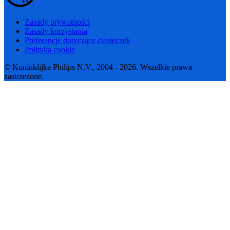
Zasady prywatności
Zasady korzystania
Preferencje dotyczące ciasteczek
Polityka cookie
© Koninklijke Philips N.V., 2004 - 2026. Wszelkie prawa
zastrzeżone.