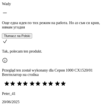
Wady
Още една идея по тих режим на работа. Но аз съм си крив,
нямам угодия
Tłumacz na Polski
Tak, polecam ten produkt.
Przegląd ten został wykonany dla Серия 1000 CX1520/01
Вентилатор на стойка
Peter_41
20/06/2025