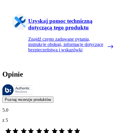
Uzyskaj pomoc techniczną
dotyczącą tego produktu
Znajdź często zadawane pytania,
instrukcje obsługi, informacje dotyczące
bezpieczeństwa i wskazówki
Opinie
Recenzje są zarządzane przez Bazaarvoice i są zgodne z polityką aut
Opinie klientów w postaci ocen produktów i gwiazdek są przydatne dl
Poznaj recenzje produktów
5.0
z 5