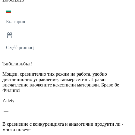
България
Część promocji
Ънбъливъбъл!
Мощен, сравнително тих режим на работа, удобно
дистанционно управление, таймер сетинг. Правят
впечатление вложените качествени материали. Браво бе
Филипс!
Zalety
В сравнение с конкуренцията и аналогични продукти ли -
много повече