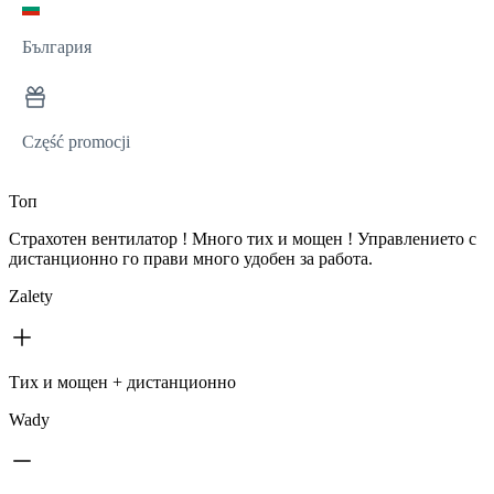
България
Część promocji
Топ
Страхотен вентилатор ! Много тих и мощен ! Управлението с
дистанционно го прави много удобен за работа.
Zalety
Тих и мощен + дистанционно
Wady