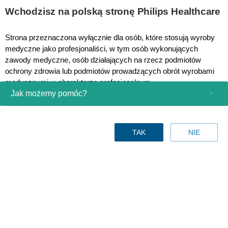
This page is also available in
United States (English)
Wchodzisz na polską stronę Philips Healthcare
Strona przeznaczona wyłącznie dla osób, które stosują wyroby
medyczne jako profesjonaliści, w tym osób wykonujących
zawody medyczne, osób działających na rzecz podmiotów
Ultrasound Article Pages
ochrony zdrowia lub podmiotów prowadzących obrót wyrobami
medycznymi w charakterze profesjonalnym.
Jak możemy pomóc?
Czy jesteś osobą spełniającą powyższe kryteria?
Produkty konsumenckie
TAK
NIE
Profesjonalna opieka zdrowotna
Inne rozwiązania biznesowe
O nas