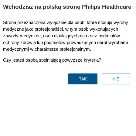
Wchodzisz na polską stronę Philips Healthcare
Strona przeznaczona wyłącznie dla osób, które stosują wyroby
Terapia bezdechu sennego i respiratoroterapia
medyczne jako profesjonaliści, w tym osób wykonujących
zawody medyczne, osób działających na rzecz podmiotów
ochrony zdrowia lub podmiotów prowadzących obrót wyrobami
medycznymi w charakterze profesjonalnym.
Czy jesteś osobą spełniającą powyższe kryteria?
TAK
NIE
Terapia bezdechu sennego
i respiratoroterapia
Kontakt z nami