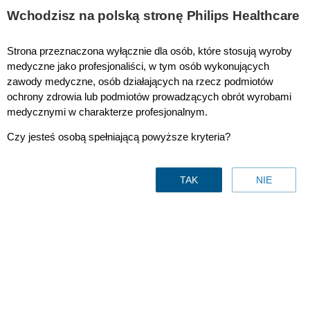
Wchodzisz na polską stronę Philips Healthcare
Strona przeznaczona wyłącznie dla osób, które stosują wyroby
Maska do terapii zaburzeń oddychania podczas
medyczne jako profesjonaliści, w tym osób wykonujących
zawody medyczne, osób działających na rzecz podmiotów
snu 3100 SP
ochrony zdrowia lub podmiotów prowadzących obrót wyrobami
medycznymi w charakterze profesjonalnym.
Czy jesteś osobą spełniającą powyższe kryteria?
TAK
NIE
Maska do terapii zaburzeń
oddychania podczas snu
3100 SP
Kontakt z nami