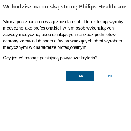
Wchodzisz na polską stronę Philips Healthcare
Strona przeznaczona wyłącznie dla osób, które stosują wyroby
Wszystkie materiały do pomiaru DCS
medyczne jako profesjonaliści, w tym osób wykonujących
zawody medyczne, osób działających na rzecz podmiotów
ochrony zdrowia lub podmiotów prowadzących obrót wyrobami
medycznymi w charakterze profesjonalnym.
Czy jesteś osobą spełniającą powyższe kryteria?
TAK
NIE
Wszystkie materiały do
pomiaru DCS
Kontakt z nami