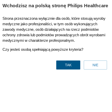
This page is also available in
United States (English)
Wchodzisz na polską stronę Philips Healthcare
Strona przeznaczona wyłącznie dla osób, które stosują wyroby
medyczne jako profesjonaliści, w tym osób wykonujących
zawody medyczne, osób działających na rzecz podmiotów
ochrony zdrowia lub podmiotów prowadzących obrót wyrobami
medycznymi w charakterze profesjonalnym.
Czy jesteś osobą spełniającą powyższe kryteria?
TAK
NIE
Rozwiązania z mobilnym ramieniem C
Nie ma to jak doświadczenie