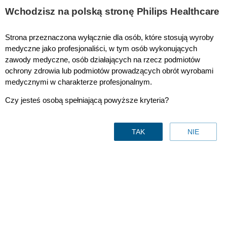
This page is also available in
United States (English)
Wchodzisz na polską stronę Philips Healthcare
Strona przeznaczona wyłącznie dla osób, które stosują wyroby
medyczne jako profesjonaliści, w tym osób wykonujących
zawody medyczne, osób działających na rzecz podmiotów
Opiniotwórczość
ochrony zdrowia lub podmiotów prowadzących obrót wyrobami
medycznymi w charakterze profesjonalnym.
Czy jesteś osobą spełniającą powyższe kryteria?
TAK
NIE
Perspectives to empower
a
healthier tomorrow
Kontakt z nami