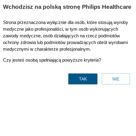
This page is also available in
United States (English)
Wchodzisz na polską stronę Philips Healthcare
Strona przeznaczona wyłącznie dla osób, które stosują wyroby
medyczne jako profesjonaliści, w tym osób wykonujących
zawody medyczne, osób działających na rzecz podmiotów
Philips Privacy Statement
ochrony zdrowia lub podmiotów prowadzących obrót wyrobami
medycznymi w charakterze profesjonalnym.
Czy jesteś osobą spełniającą powyższe kryteria?
Oświadczenie o
TAK
NIE
ochronie prywatności
Informacja o ochronie prywatności