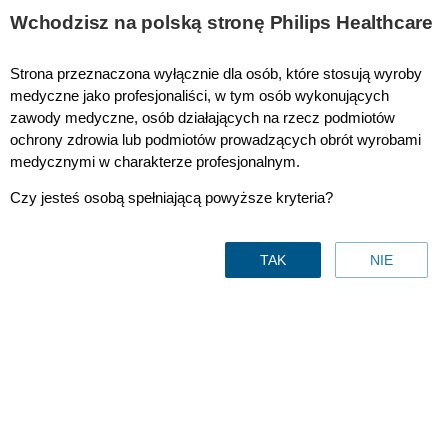
Wchodzisz na polską stronę Philips Healthcare
Strona przeznaczona wyłącznie dla osób, które stosują wyroby
Monitory pacjenta
medyczne jako profesjonaliści, w tym osób wykonujących
zawody medyczne, osób działających na rzecz podmiotów
ochrony zdrowia lub podmiotów prowadzących obrót wyrobami
medycznymi w charakterze profesjonalnym.
Czy jesteś osobą spełniającą powyższe kryteria?
TAK
NIE
Monitory pacjenta
Kontakt z nami