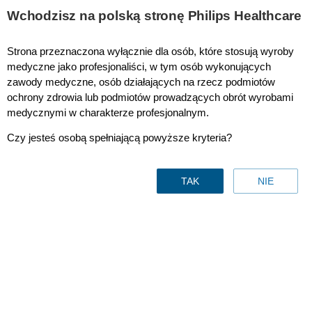
Wchodzisz na polską stronę Philips Healthcare
Strona przeznaczona wyłącznie dla osób, które stosują wyroby
Full Face Masks
medyczne jako profesjonaliści, w tym osób wykonujących
zawody medyczne, osób działających na rzecz podmiotów
ochrony zdrowia lub podmiotów prowadzących obrót wyrobami
medycznymi w charakterze profesjonalnym.
Maski twarzowe
Czy jesteś osobą spełniającą powyższe kryteria?
TAK
NIE