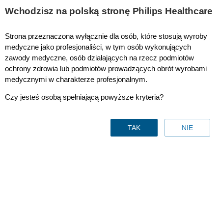
This page is also available in
United States (English)
Wchodzisz na polską stronę Philips Healthcare
Strona przeznaczona wyłącznie dla osób, które stosują wyroby
medyczne jako profesjonaliści, w tym osób wykonujących
zawody medyczne, osób działających na rzecz podmiotów
NBP inlet covered 5mm (5ea)
ochrony zdrowia lub podmiotów prowadzących obrót wyrobami
medycznymi w charakterze profesjonalnym.
Czy jesteś osobą spełniającą powyższe kryteria?
TAK
NIE