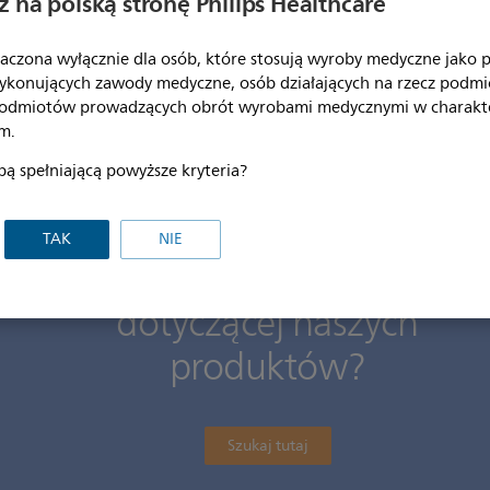
 na polską stronę Philips Healthcare
pis danych z okresu do 7 dni
wyczuwalny przycisk zdarzeń u
ulatora AAA. Wyposażono go w
palcami. Wodoszczelna obudow
-letnią gwarancją.
aczona wyłącznie dla osób, które stosują wyroby medyczne jako pr
urządzenia korzysta się w wodz
możliwia ładowanie
ykonujących zawody medyczne, osób działających na rzecz podm
lus.
podmiotów prowadzących obrót wyrobami medycznymi w charakt
m.
bą spełniającą powyższe kryteria?
Show all features
TAK
NIE
Szukasz dokumentacji
dotyczącej naszych
produktów?
Szukaj tutaj