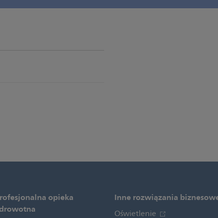
rofesjonalna opieka
Inne rozwiązania biznesow
drowotna
Oświetlenie