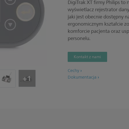
DigiTrak XT firmy Philips to
wyświetlacz rejestrator da
jaki jest obecnie dostępny n
ergonomicznym kształcie zo
komforcie pacjenta oraz us
personelu.
Kontakt z nami
Cechy
+1
Dokumentacja