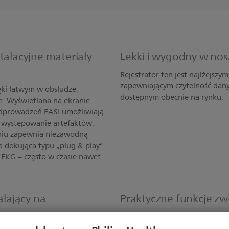
talacyjne materiały
Lekki i wygodny w nosz
Rejestrator ten jest najlżejszy
zapewniającym czytelność da
ęki łatwym w obsłudze,
dostępnym obecnie na rynku.
. Wyświetlana na ekranie
dprowadzeń EASI umożliwiają
h występowanie artefaktów.
niu zapewnia niezawodną
a dokująca typu „plug & play”
 EKG – często w czasie nawet
lający na
Praktyczne funkcje z
Ergonomiczny kształt obudowy
zapewniają wygodę noszenia i 