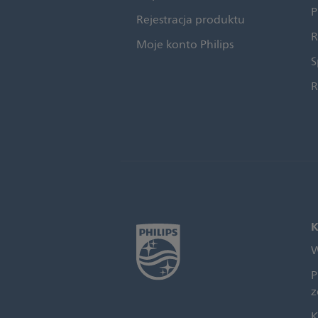
P
Rejestracja produktu
R
Moje konto Philips
S
R
K
W
P
z
K