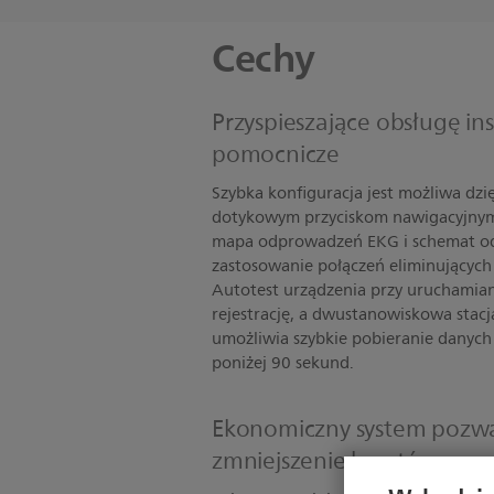
Cechy
Przyspieszające obsługę ins
pomocnicze
Szybka konfiguracja jest możliwa dzi
dotykowym przyciskom nawigacyjnym
mapa odprowadzeń EKG i schemat o
zastosowanie połączeń eliminującyc
Autotest urządzenia przy uruchamia
rejestrację, a dwustanowiskowa stacj
umożliwia szybkie pobieranie danych
poniżej 90 sekund.
Ekonomiczny system pozwa
zmniejszenie kosztów