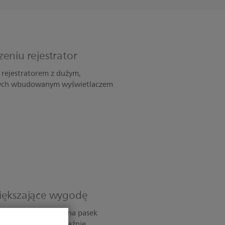
eniu rejestrator
m rejestratorem z dużym,
nych wbudowanym wyświetlaczem
większające wygodę
 i obrotowy zaczep na pasek
dyskrecję. Duży, wyraźnie