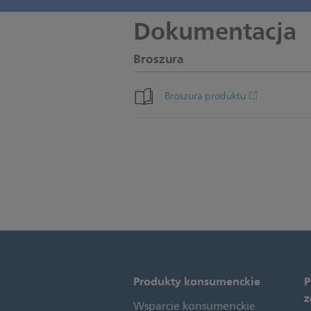
Dokumentacja
Broszura
Broszura produktu
Produkty konsumenckie
P
z
Wsparcie konsumenckie