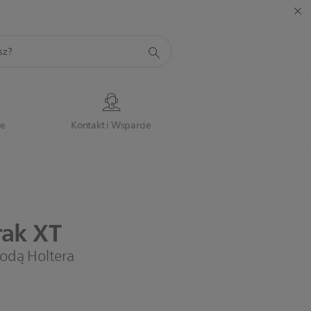
je
Kontakt i Wsparcie
rak
XT
odą Holtera