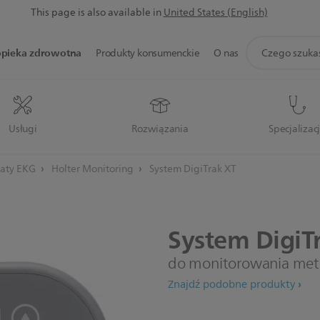
This page is also available in
United States (English)
ikona
opieka zdrowotna
Produkty konsumenckie
O nas
wsparcie
wyszukiwania
Usługi
Rozwiązania
Specjalizac
aty EKG
Holter Monitoring
System DigiTrak XT
System
DigiT
do monitorowania met
Znajdź podobne produkty