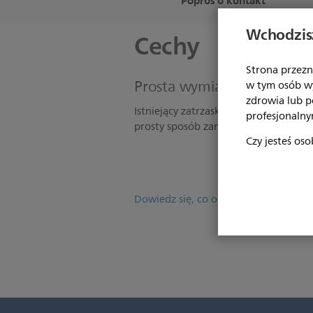
Poproś o kontakt
Wchodzisz
Cechy
Strona przezn
Prosta wymiana
w tym osób w
zdrowia lub 
Istniejący zatrzask uprzęży dostępn
profesjonalny
prosty sposób zamienić na opcjonaln
Czy jesteś oso
Dowiedz się, co oznacza certyfikacj