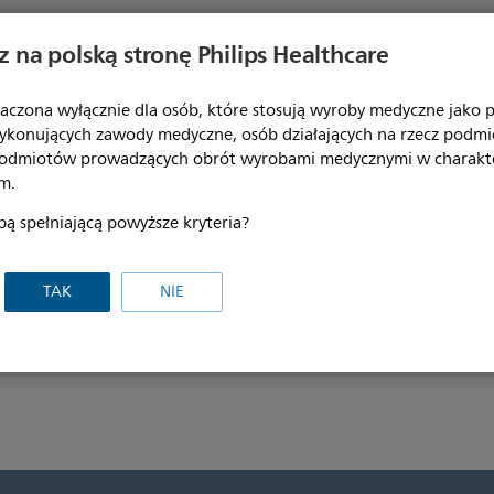
 na polską stronę Philips Healthcare
aczona wyłącznie dla osób, które stosują wyroby medyczne jako pr
Użyteczność
ykonujących zawody medyczne, osób działających na rzecz podm
podmiotów prowadzących obrót wyrobami medycznymi w charakt
y w maskach Wisp można w
Ułatwia zakładanie i zdejmowa
m.
y magnetyczny zacisk*.
sprawnością ruchową.
bą spełniającą powyższe kryteria?
TAK
NIE
a zgodności wyrobów z przepisami dotyczącymi wyrobów medyczny