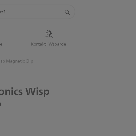
je
Kontakt i Wsparcie
isp Magnetic Clip
onics
Wisp
p