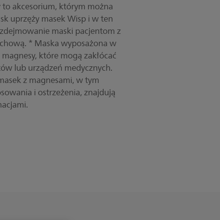
y to akcesorium, którym można
ask uprzęży masek Wisp i w ten
i zdejmowanie maski pacjentom z
uchową. * Maska wyposażona w
 magnesy, które mogą zakłócać
ntów lub urządzeń medycznych.
 masek z magnesami, w tym
sowania i ostrzeżenia, znajdują
macjami.