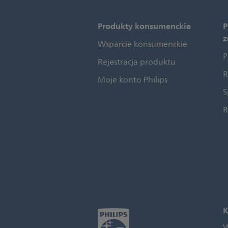
Produkty konsumenckie
P
z
Wsparcie konsumenckie
P
Rejestracja produktu
R
Moje konto Philips
S
R
K
W