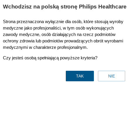
Wchodzisz na polską stronę Philips Healthcare
Strona przeznaczona wyłącznie dla osób, które stosują wyroby
Technology Maximizer
medyczne jako profesjonaliści, w tym osób wykonujących
zawody medyczne, osób działających na rzecz podmiotów
ochrony zdrowia lub podmiotów prowadzących obrót wyrobami
medycznymi w charakterze profesjonalnym.
Czy jesteś osobą spełniającą powyższe kryteria?
TAK
NIE
Nowości w zakresie
oprogramowania i sprzętu do