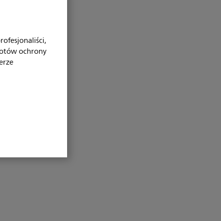
ofesjonaliści,
iotów ochrony
erze