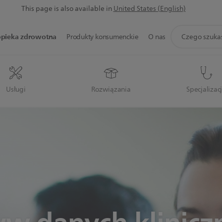
This page is also available in
United States (English)
ikona
opieka zdrowotna
Produkty konsumenckie
O nas
wsparcie
wyszukiwania
Usługi
Rozwiązania
Specjalizac