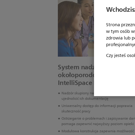
Wchodzisz
Strona przezn
w tym osób w
zdrowia lub 
profesjonalny
Czy jesteś oso
System nadzoru
okołoporodowego
IntelliSpace Perinatal
Nadzór skupiony na pacjentkach pozwala
ujednolicić ich dokumentację
Uniwersalny dostęp do informacji poprawia
skuteczność pracy
Ostrzeganie o problemach i zapisywanie da
pomaga zapewnić najwyższy poziom opieki
Modułowa konstrukcja zapewnia możliwość