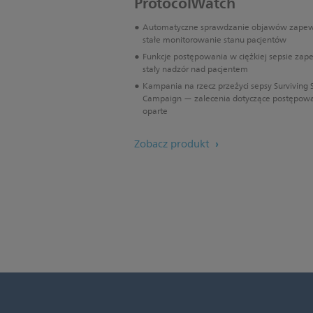
ProtocolWatch
Automatyczne sprawdzanie objawów zape
stałe monitorowanie stanu pacjentów
Funkcje postępowania w ciężkiej sepsie zap
stały nadzór nad pacjentem
Kampania na rzecz przeżyci sepsy Surviving 
Campaign — zalecenia dotyczące postępow
oparte
Zobacz produkt