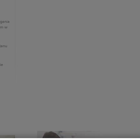
gania
iom w
tanu
ie