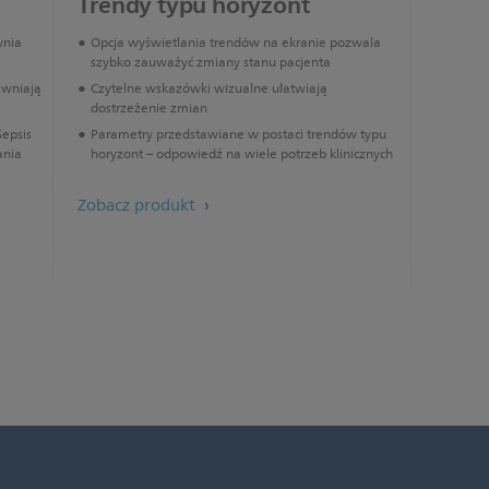
Trendy typu horyzont
wnia
Opcja wyświetlania trendów na ekranie pozwala
szybko zauważyć zmiany stanu pacjenta
ewniają
Czytelne wskazówki wizualne ułatwiają
dostrzeżenie zmian
Sepsis
Parametry przedstawiane w postaci trendów typu
ania
horyzont – odpowiedź na wiele potrzeb klinicznych
Zobacz produkt