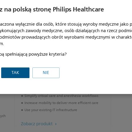
 na polską stronę Philips Healthcare
aczona wyłącznie dla osób, które stosują wyroby medyczne jako pr
ykonujących zawody medyczne, osób działających na rzecz podm
podmiotów prowadzących obrót wyrobami medycznymi w charakt
m.
bą spełniającą powyższe kryteria?
IntelliSpace Critical Care and
Anesthesia
TAK
NIE
Get structured clinical decision support with
IntelliSpace
Simplify critical care and anesthesia workflows
Increase mobility to deliver more efficient care
Use your existing IT infrastructure
nych
Zobacz produkt