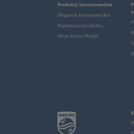
Produkty konsumenckie
P
z
Wsparcie konsumenckie
P
Rejestracja produktu
R
Moje konto Philips
S
R
K
W
P