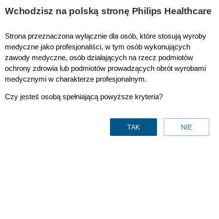
This page is also available in
United States (English)
Wchodzisz na polską stronę Philips Healthcare
Strona przeznaczona wyłącznie dla osób, które stosują wyroby
medyczne jako profesjonaliści, w tym osób wykonujących
zawody medyczne, osób działających na rzecz podmiotów
Cewka dStream HandWrist 16ch
ochrony zdrowia lub podmiotów prowadzących obrót wyrobami
medycznymi w charakterze profesjonalnym.
Czy jesteś osobą spełniającą powyższe kryteria?
TAK
NIE