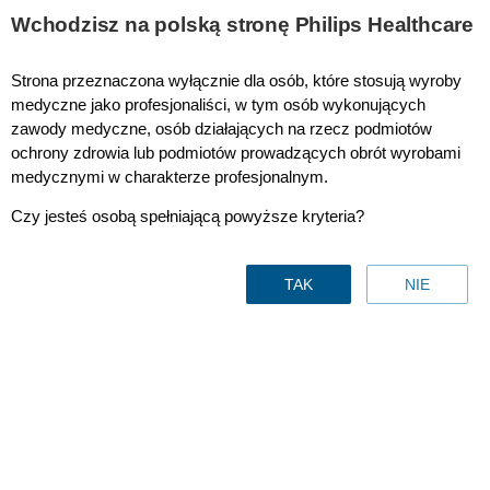
This page is also available in
United States (English)
Wchodzisz na polską stronę Philips Healthcare
Strona przeznaczona wyłącznie dla osób, które stosują wyroby
medyczne jako profesjonaliści, w tym osób wykonujących
zawody medyczne, osób działających na rzecz podmiotów
Azurion 7 M20 with FlexArm
ochrony zdrowia lub podmiotów prowadzących obrót wyrobami
medycznymi w charakterze profesjonalnym.
Czy jesteś osobą spełniającą powyższe kryteria?
Nowość
TAK
NIE