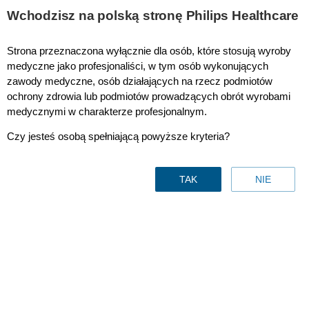
This page is also available in
United States (English)
Wchodzisz na polską stronę Philips Healthcare
Strona przeznaczona wyłącznie dla osób, które stosują wyroby
medyczne jako profesjonaliści, w tym osób wykonujących
zawody medyczne, osób działających na rzecz podmiotów
Healthcare Information Solutions
ochrony zdrowia lub podmiotów prowadzących obrót wyrobami
medycznymi w charakterze profesjonalnym.
Czy jesteś osobą spełniającą powyższe kryteria?
TAK
NIE
Efektywniejsza współpraca