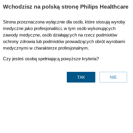
This page is also available in
United States (English)
Wchodzisz na polską stronę Philips Healthcare
Strona przeznaczona wyłącznie dla osób, które stosują wyroby
medyczne jako profesjonaliści, w tym osób wykonujących
zawody medyczne, osób działających na rzecz podmiotów
Healthcare Information Solutions
ochrony zdrowia lub podmiotów prowadzących obrót wyrobami
medycznymi w charakterze profesjonalnym.
Czy jesteś osobą spełniającą powyższe kryteria?
TAK
NIE
Zarządzanie organizacją i
Repozytorium danych
przepływem informacji
klinicznych