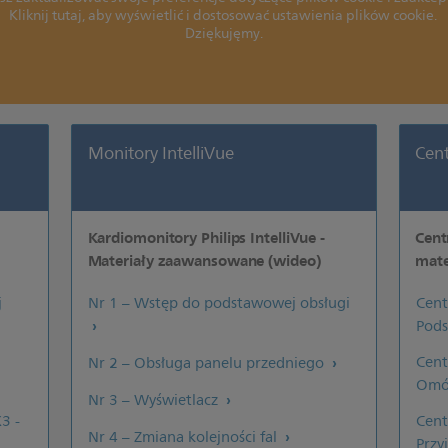
Kliknij tutaj, aby wyświetlić i dostosować ustawienia plików cookie.
Dziękujęmy.
Monitory IntelliVue
Cent
Kardiomonitory Philips IntelliVue -
Cent
Materiały zaawansowane (wideo)
mate
j
Nr 1 – Wstęp do podstawowej obsługi
Cent
Pod
Cent
Nr 2 – Obsługa panelu przedniego
Omó
Nr 3 – Wyświetlacz
3 -
Cent
Nr 4 – Zmiana kolejności fal
Przy