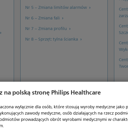
Nr 5 – Zmiana limitów alarmów
Cent
zarz
Nr 6 – Zmiana fali
Cent
Nr 7 – Zmiana profilu
Szc
Nr 8 – Sprzęt: tylna ścianka
Cent
Wyko
Cent
Twor
 na polską stronę Philips Healthcare
aczona wyłącznie dla osób, które stosują wyroby medyczne jako pr
ykonujących zawody medyczne, osób działających na rzecz podm
podmiotów prowadzących obrót wyrobami medycznymi w charakt
m.