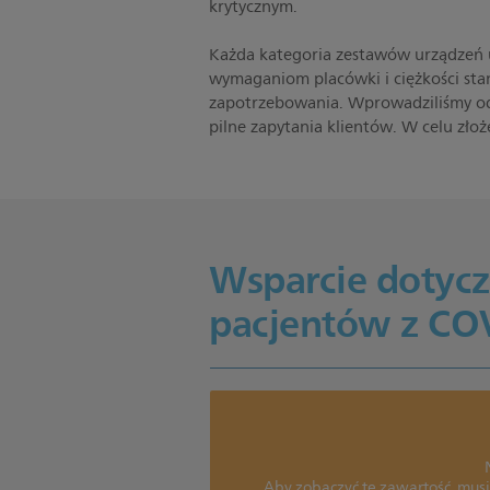
krytycznym.
Każda kategoria zestawów urządzeń u
wymaganiom placówki i ciężkości st
zapotrzebowania. Wprowadziliśmy od
pilne zapytania klientów. W celu zło
Wsparcie dotyc
pacjentów z COV
Aby zobaczyć tę zawartość, musi