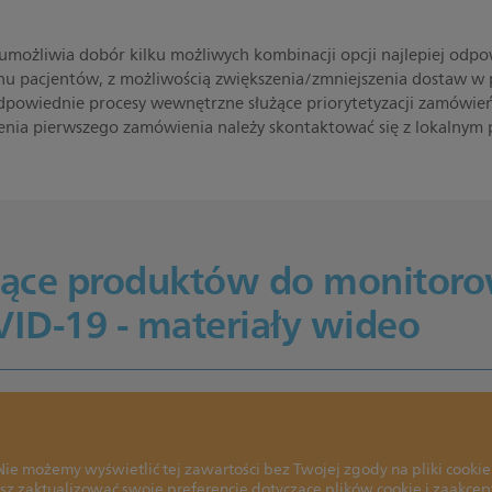
możliwia dobór kilku możliwych kombinacji opcji najlepiej odp
anu pacjentów, z możliwością zwiększenia/zmniejszenia dostaw 
powiednie procesy wewnętrzne służące priorytetyzacji zamówi
żenia pierwszego zamówienia należy skontaktować się z lokalnym p
zące produktów do monitor
ID-19 - materiały wideo
Nie możemy wyświetlić tej zawartości bez Twojej zgody na pliki cookie
sz zaktualizować swoje preferencje dotyczące plików cookie i zaakcept