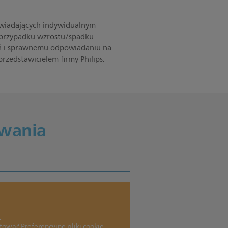
owiadających indywidualnym
w przypadku wzrostu/spadku
eń i sprawnemu odpowiadaniu na
rzedstawicielem firmy Philips.
owania
.
ować Preferencyjne pliki cookie.