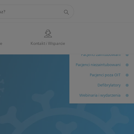
je
Kontakt i Wsparcie
Materiały szkoleniowe
Pacjenci zaintubowani
Pacjenci niezaintubowani
Pacjenci poza OIT
Defibrylatory
Webinaria i wydarzenia