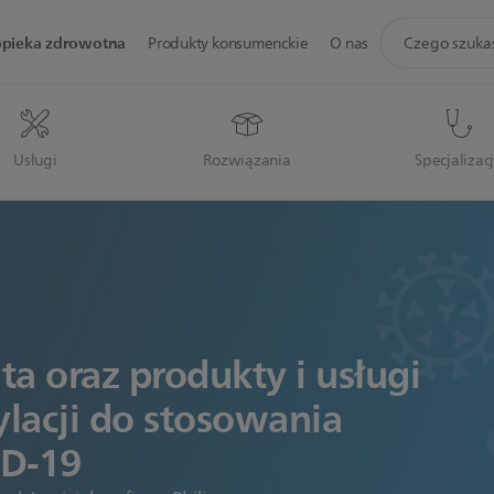
ikona
opieka zdrowotna
Produkty konsumenckie
O nas
wsparcie
wyszukiwania
Usługi
Rozwiązania
Specjalizac
a oraz produkty i usługi
ylacji do stosowania
ID-19